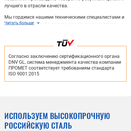
лучшего в отрасли качества.
Мы гордимся нашими техническими специалистами и
Читать больше
рабочими. Мы создали сильную команду, которая
постоянно развивает и модернизирует как наши
продукты, так и процессы их производства. На
производстве внедрен высокий уровень
автоматизации, поддерживается чистота, и мы
Согласно заключению сертификационного органа
уделяем много внимания технике безопасности.
DNV GL, система менеджмента качества компании
ПРОМЕТ соответствует требованиям стандарта
Забота об экологии является неотъемлемой частью
ISO 9001:2015
нашей работы. На предприятиях предусмотрены
мероприятия для минимизации вредного воздействия
производства на окружающую среду.
Ознакомиться с полной версией Экологической
политики ООО "НПО Промет"
ИСПОЛЬЗУЕМ ВЫСОКОПРОЧНУЮ
РОССИЙСКУЮ СТАЛЬ