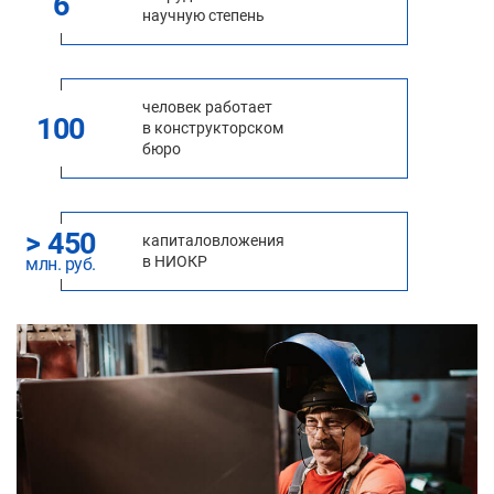
6
научную степень
человек работает
100
в конструкторском
бюро
> 450
капиталовложения
в НИОКР
млн. руб.