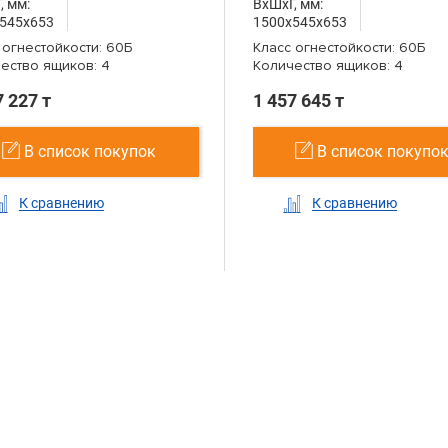
, мм:
ВxШxГ, мм:
545x653
1500x545x653
 огнестойкости: 60Б
Класс огнестойкости: 60Б
ество ящиков: 4
Количество ящиков: 4
7 227 т
1 457 645 т
В список покупок
В список покупо
К сравнению
К сравнению