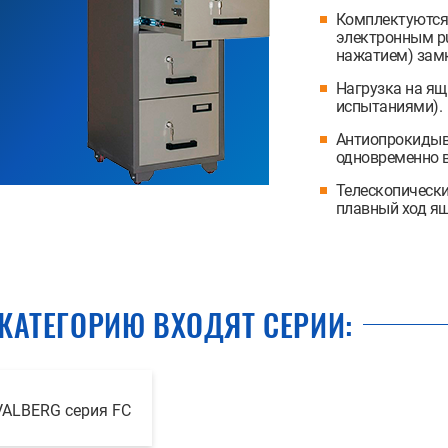
Комплектуются
электронным pu
нажатием) зам
Нагрузка на я
испытаниями).
Антиопрокидыв
одновременно в
Телескопическ
плавный ход я
 КАТЕГОРИЮ ВХОДЯТ СЕРИИ:
VALBERG серия FC