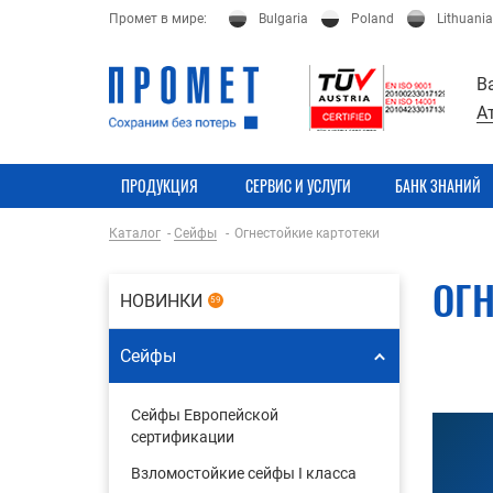
Промет в мире:
Bulgaria
Poland
Lithuania
В
А
ПРОДУКЦИЯ
СЕРВИС И УСЛУГИ
БАНК ЗНАНИЙ
Каталог
Сейфы
Огнестойкие картотеки
ОГН
НОВИНКИ
59
Сейфы
Сейфы Европейской
сертификации
Взломостойкие сейфы I класса