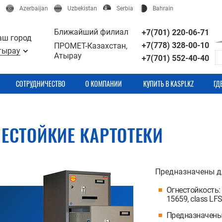
Azerbaijan
Uzbekistan
Serbia
Bahrain
Ближайший филиал
+7(701) 220-06-71
аш город
+7(778) 328-00-10
ПРОМЕТ-Казахстан,
тырау
Атырау
+7(701) 552-40-40
СОТРУДНИЧЕСТВО
О КОМПАНИИ
КУПИТЬ В KASPI.KZ
ГД
ЕСТОЙКИЕ КАРТОТЕКИ
Предназначены д
Огнестойкость: 
15659, class LFS
Предназначены 