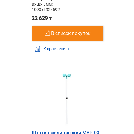
ВxШxГ, мм:
1090x592x592
22 629 т
В список покупок
К сравнению
Штатив медицинский MBP-03