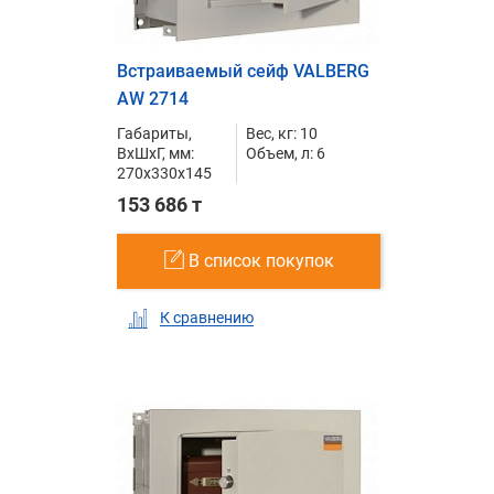
Встраиваемый сейф VALBERG
AW 2714
Габариты,
Вес, кг: 10
ВxШxГ, мм:
Объем, л: 6
270x330x145
153 686 т
В список покупок
К сравнению