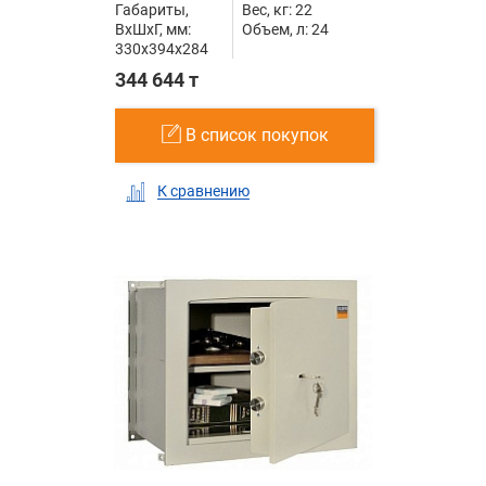
Габариты,
Вес, кг: 22
ВxШxГ, мм:
Объем, л: 24
330x394x284
344 644 т
В список покупок
К сравнению