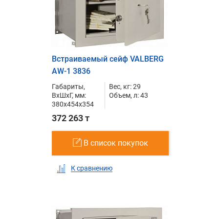
Встраиваемый сейф VALBERG
AW-1 3836
Габариты,
Вес, кг: 29
ВxШxГ, мм:
Объем, л: 43
380x454x354
372 263 т
В список покупок
К сравнению