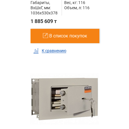
Габариты,
Вес, кг: 116
ВxШxГ, мм:
Объем, л: 116
1036x530x378
1 885 609 т
В список покупок
К сравнению