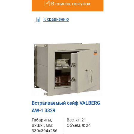
В список покупок
К сравнению
Встраиваемый сейф VALBERG
AW-1 3329
Габариты,
Вес, кг: 21
ВxШxГ, мм:
Объем, л: 24
330x394x286