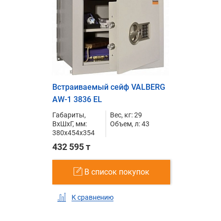
Встраиваемый сейф VALBERG
AW-1 3836 EL
Габариты,
Вес, кг: 29
ВxШxГ, мм:
Объем, л: 43
380x454x354
432 595 т
В список покупок
К сравнению