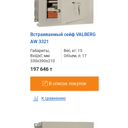
Встраиваемый сейф VALBERG
AW 3321
Габариты,
Вес, кг: 15
ВxШxГ, мм:
Объем, л: 17
330x390x210
197 646 т
В список покупок
К сравнению