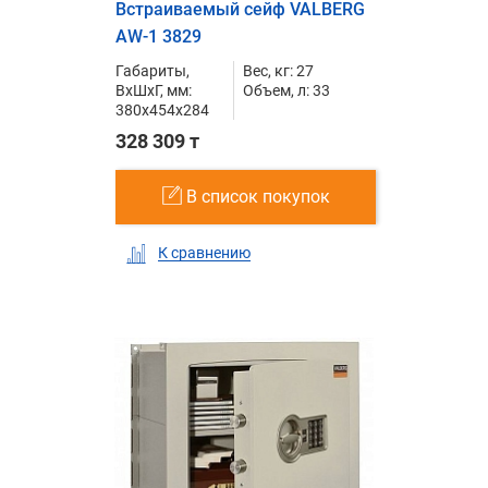
Встраиваемый сейф VALBERG
AW-1 3829
Габариты,
Вес, кг: 27
ВxШxГ, мм:
Объем, л: 33
380x454x284
328 309 т
В список покупок
К сравнению