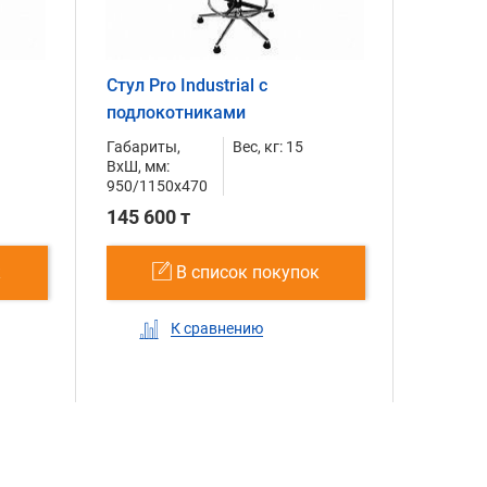
Стул Pro Industrial с
подлокотниками
Габариты,
Вес, кг: 15
ВxШ, мм:
950/1150x470
145 600 т
к
В список покупок
К сравнению