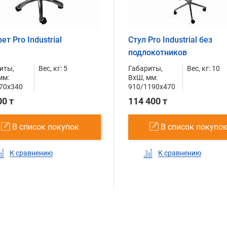
ет Pro Industrial
Стул Pro Industrial без
подлокотников
иты,
Вес, кг: 5
Габариты,
Вес, кг: 10
мм:
ВxШ, мм:
70x340
910/1190x470
00 т
114 400 т
В список покупок
В список покупо
К сравнению
К сравнению