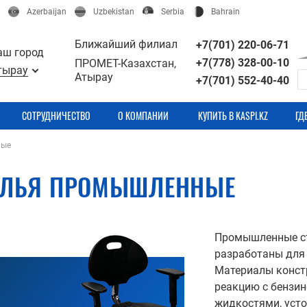
Azerbaijan
Uzbekistan
Serbia
Bahrain
Ближайший филиал
+7(701) 220-06-71
аш город
+7(778) 328-00-10
ПРОМЕТ-Казахстан,
тырау
Атырау
+7(701) 552-40-40
СОТРУДНИЧЕСТВО
О КОМПАНИИ
КУПИТЬ В KASPI.KZ
ГД
ные
УЛЬЯ ПРОМЫШЛЕННЫЕ
Промышленные сту
разработаны для 
Материалы констр
реакцию с бензи
жидкостями, уст