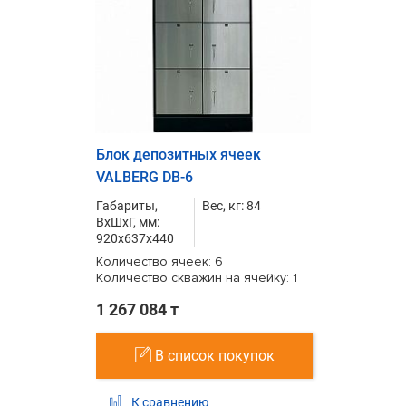
Блок депозитных ячеек
VALBERG DB-6
Габариты,
Вес, кг: 84
ВxШxГ, мм:
920x637x440
Количество ячеек: 6
Количество скважин на ячейку: 1
1 267 084 т
В список покупок
К сравнению