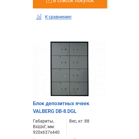
В список покупок
К сравнению
Блок депозитных ячеек
VALBERG DB-8.DGL
Габариты,
Вес, кг: 88
ВxШxГ, мм:
920x637x440