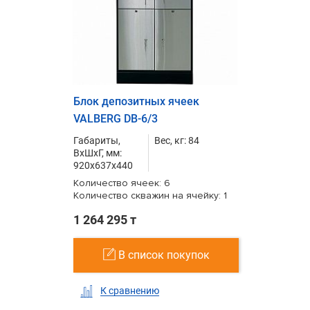
Блок депозитных ячеек
VALBERG DB-6/3
Габариты,
Вес, кг: 84
ВxШxГ, мм:
920x637x440
Количество ячеек: 6
Количество скважин на ячейку: 1
1 264 295 т
В список покупок
К сравнению