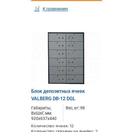
К сравнению
Блок депозитных ячеек
VALBERG DB-12 DGL
Габариты,
Вес, кг: 98
ВxШxГ, мм:
920x637x440
Количество ячеек: 12
Количество скважин на ячейку: 2