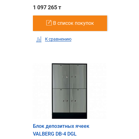
1 097 265 т
В список покупок
К сравнению
Блок депозитных ячеек
VALBERG DB-4 DGL