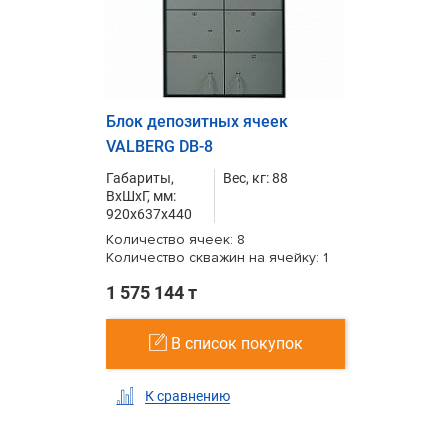
Блок депозитных ячеек
VALBERG DB-8
Габариты,
Вес, кг: 88
ВxШxГ, мм:
920x637x440
Количество ячеек: 8
Количество скважин на ячейку: 1
1 575 144 т
В список покупок
К сравнению