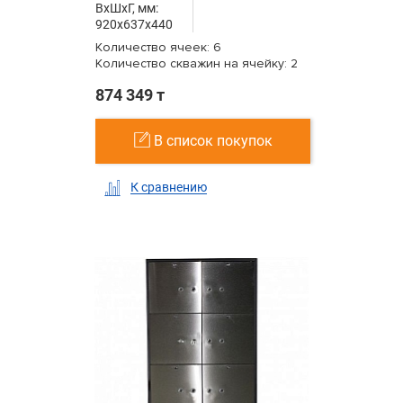
ВxШxГ, мм:
920x637x440
Количество ячеек: 6
Количество скважин на ячейку: 2
874 349 т
В список покупок
К сравнению