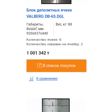
Блок депозитных ячеек
VALBERG DB-6S.DGL
Габариты,
Вес, кг: 88
ВxШxГ, мм:
920x637x440
Количество ячеек: 6
Количество скважин на ячейку: 2
1 001 342 т
В список покупок
К сравнению