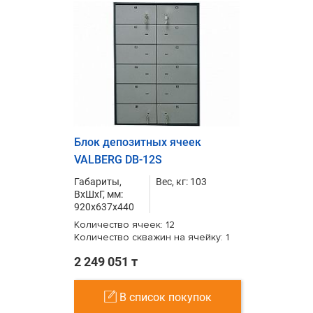
Блок депозитных ячеек
VALBERG DB-12S
Габариты,
Вес, кг: 103
ВxШxГ, мм:
920x637x440
Количество ячеек: 12
Количество скважин на ячейку: 1
2 249 051 т
В список покупок