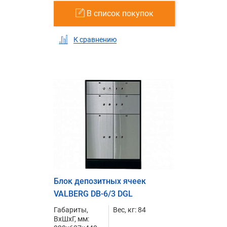
В список покупок
К сравнению
Блок депозитных ячеек
VALBERG DB-6/3 DGL
Габариты,
Вес, кг: 84
ВxШxГ, мм: