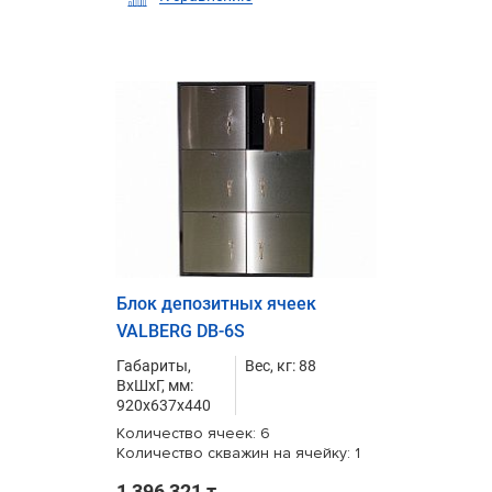
Блок депозитных ячеек
VALBERG DB-6S
Габариты,
Вес, кг: 88
ВxШxГ, мм:
920x637x440
Количество ячеек: 6
Количество скважин на ячейку: 1
1 396 321 т