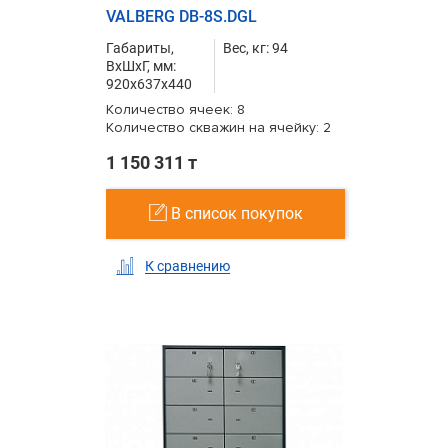
VALBERG DB-8S.DGL
Габариты,
Вес, кг: 94
ВxШxГ, мм:
920x637x440
Количество ячеек: 8
Количество скважин на ячейку: 2
1 150 311 т
В список покупок
К сравнению