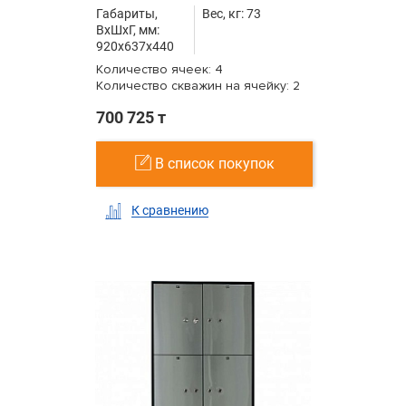
Габариты,
Вес, кг: 73
ВxШxГ, мм:
920x637x440
Количество ячеек: 4
Количество скважин на ячейку: 2
700 725 т
В список покупок
К сравнению