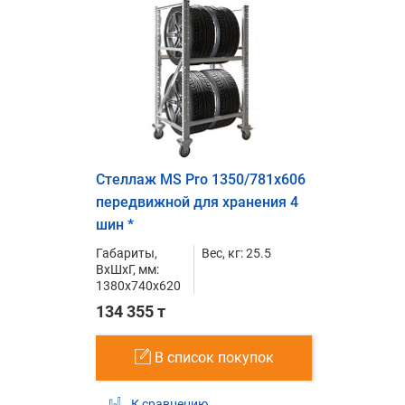
Стеллаж MS Pro 1350/781x606
передвижной для хранения 4
шин *
Габариты,
Вес, кг: 25.5
ВxШxГ, мм:
1380x740x620
134 355 т
В список покупок
К сравнению