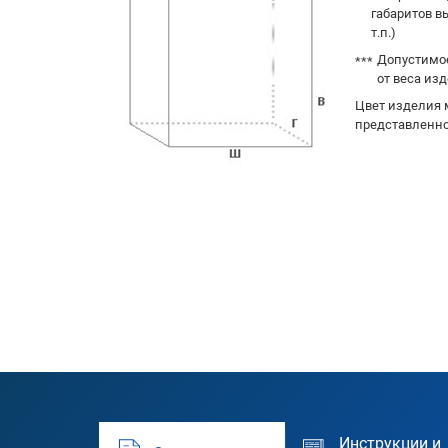
габаритов в
т.п.)
Допустимое
от веса изд
Цвет изделия 
представленно
Инструкции и