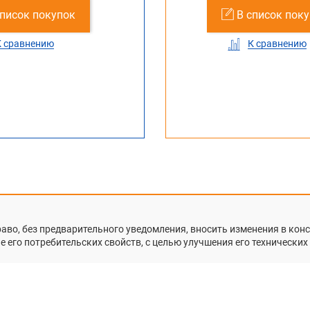
список покупок
В список покупок
В список пок
В с
К сравнению
К сравнению
К сравнению
К
раво, без предварительного уведомления, вносить изменения в ко
 его потребительских свойств, с целью улучшения его технических