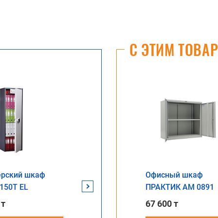
С ЭТИМ ТОВА
ерский шкаф
Бухгалтерский шкаф
Офисный шкаф
Бухгалт
150Т EL
AIKO SL-150/3Т
ПРАКТИК AM 0891
AIKO SL-
 т
183 265 т
67 600 т
206 410 