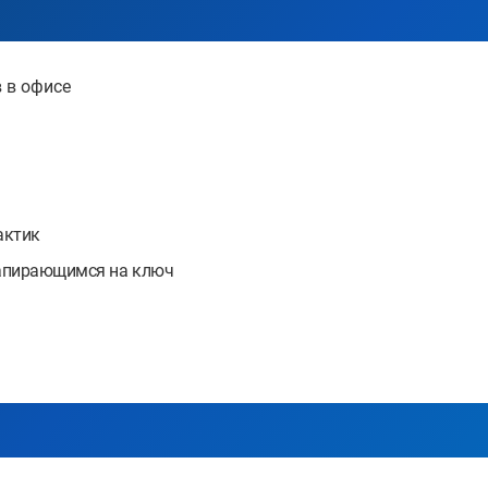
 в офисе
актик
запирающимся на ключ