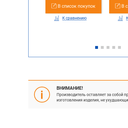
список покупок
В список покупок
В 
К сравнению
К сравнению
ВНИМАНИЕ!
Производитель оставляет за собой п
изготовления изделия, не ухудшающие