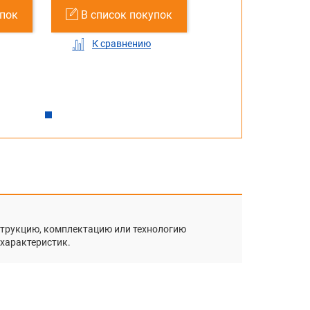
упок
писок покупок
В список покупок
В список покупок
В с
 сравнению
К сравнению
К сравнению
К
нструкцию, комплектацию или технологию
 характеристик.