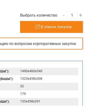
-
+
Выбрать количество
В список покупок
ацию по вопросам корпоративных закупок
1490x460x340
хШхГ):
1325x458x308
(ВхШхГ):
32
179
133x458x291
хШхГ):