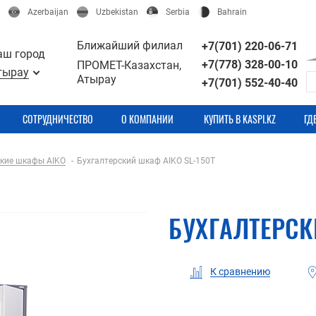
Azerbaijan
Uzbekistan
Serbia
Bahrain
Ближайший филиал
+7(701) 220-06-71
аш город
+7(778) 328-00-10
ПРОМЕТ-Казахстан,
тырау
Атырау
+7(701) 552-40-40
СОТРУДНИЧЕСТВО
О КОМПАНИИ
КУПИТЬ В KASPI.KZ
ГД
ские шкафы AIKO
Бухгалтерский шкаф AIKO SL-150Т
БУХГАЛТЕРСК
К сравнению