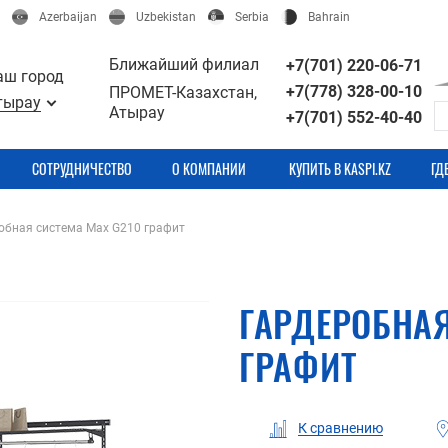
Azerbaijan
Uzbekistan
Serbia
Bahrain
Ближайший филиал
+7(701) 220-06-71
аш город
+7(778) 328-00-10
ПРОМЕТ-Казахстан,
тырау
Атырау
+7(701) 552-40-40
СОТРУДНИЧЕСТВО
О КОМПАНИИ
КУПИТЬ В KASPI.KZ
ГД
обная система Max G210 графит
ГАРДЕРОБНАЯ
ГРАФИТ
К сравнению