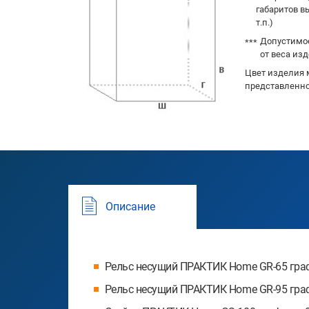
габаритов в
т.п.)
Допустимое
от веса изд
Цвет изделия 
представленно
Описание
Рельс несущий ПРАКТИК Home GR-65 граф
Рельс несущий ПРАКТИК Home GR-95 граф