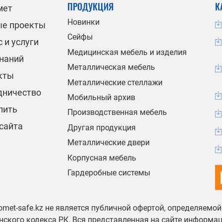
ПРОДУКЦИЯ
К
мет
Новинки
ые проекты
Сейфы
 и услуги
Медицинская мебель и изделия
знаний
Металлическая мебель
кты
Металлические стеллажи
дничество
Мобильный архив
пить
Производственная мебель
сайта
Другая продукция
Металлические двери
Корпусная мебель
Гардеробные системы
omet-safe.kz не является публичной офертой, определяемо
ского кодекса РК. Вся представленная на сайте информа