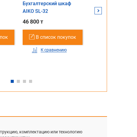
Бухгалтерский шкаф
Стол NT 120x70 вяз
AIKO SL-32
натуральный/серы
46 800 т
Цена по запросу
упок
В список покупок
В список поку
К сравнению
К сравнению
нструкцию, комплектацию или технологию