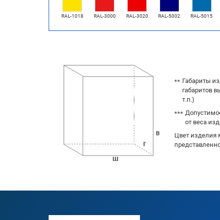
RAL-1018
RAL-3000
RAL-3020
RAL-5002
RAL-5015
Габариты из
габаритов в
т.п.)
Допустимое
от веса изд
Цвет изделия 
представленно