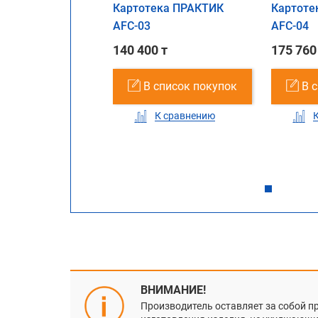
Картотека ПРАКТИК
Стол NT 120x70 вя
Картоте
AFC-03
натуральный/серы
AFC-04
140 400 т
Цена по запросу
175 760
В список покупок
В список пок
В 
К сравнению
К сравнению
ВНИМАНИЕ!
Производитель оставляет за собой п