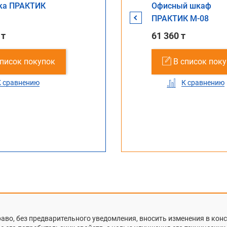
з
ка ПРАКТИК
Папка подвесная
Офисный шкаф
й
Foolscap (50 штук)
ПРАКТИК M-08
 т
30 662 т
61 360 т
упок
список покупок
В список покупок
В список пок
К сравнению
К сравнению
К сравнению
раво, без предварительного уведомления, вносить изменения в ко