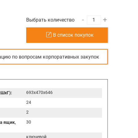
-
+
Выбрать количество
В список покупок
ацию по вопросам корпоративных закупок
693x470x646
хШхГ):
24
2
30
а ящик,
ключевой