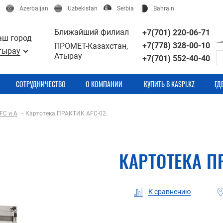
Azerbaijan
Uzbekistan
Serbia
Bahrain
Ближайший филиал
+7(701) 220-06-71
аш город
+7(778) 328-00-10
ПРОМЕТ-Казахстан,
тырау
Атырау
+7(701) 552-40-40
СОТРУДНИЧЕСТВО
О КОМПАНИИ
КУПИТЬ В KASPI.KZ
ГД
FC и A
Картотека ПРАКТИК AFC-02
КАРТОТЕКА П
К сравнению