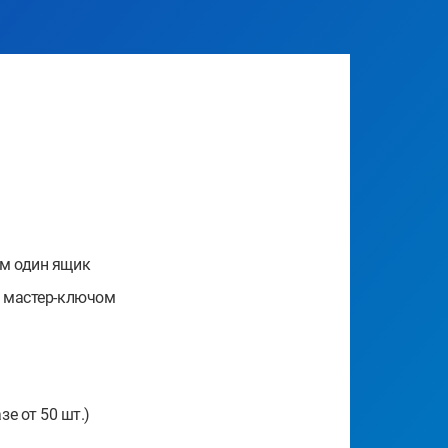
м один ящик
и мастер-ключом
зе от 50 шт.)