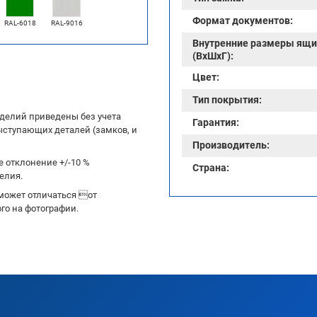
Формат документов:
RAL-6018
RAL-9016
Внутренние размеры ящи
(ВхШхГ):
Цвет:
Тип покрытия:
делий приведены без учета
Гарантия:
ыступающих деталей (замков, и
Производитель:
 отклонение +/-10 %
Страна:
елия.
может отличаться от
го на фотографии.