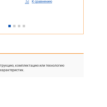
 сравнению
К сравнению
К сравнению
К сравнению
К
нструкцию, комплектацию или технологию
 характеристик.