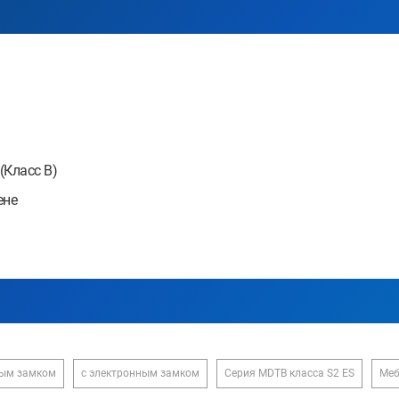
(Класс В)
ене
вым замком
с электронным замком
Серия MDTB класса S2 ES
Меб