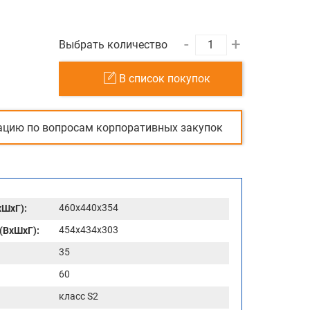
-
+
Выбрать количество
В список покупок
ацию по вопросам корпоративных закупок
460x440x354
хШхГ):
454x434x303
(ВхШхГ):
35
60
класс S2