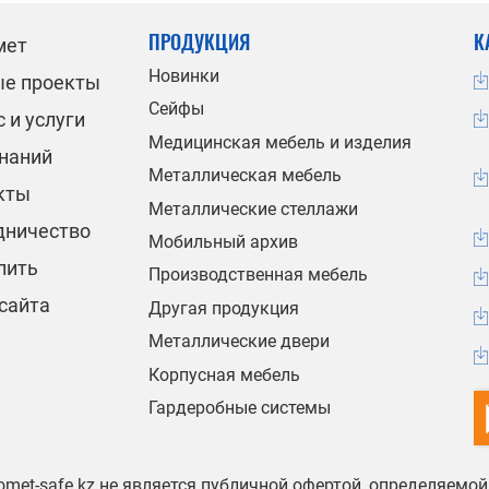
ПРОДУКЦИЯ
К
мет
Новинки
ые проекты
Сейфы
 и услуги
Медицинская мебель и изделия
знаний
Металлическая мебель
кты
Металлические стеллажи
дничество
Мобильный архив
пить
Производственная мебель
сайта
Другая продукция
Металлические двери
Корпусная мебель
Гардеробные системы
omet-safe.kz не является публичной офертой, определяемо