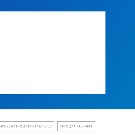
ельные сейфы серии MDTB ES
сейф для кабинета