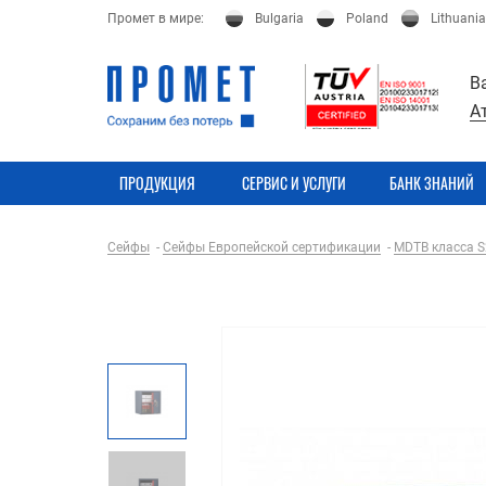
Промет в мире:
Bulgaria
Poland
Lithuania
В
А
ПРОДУКЦИЯ
СЕРВИС И УСЛУГИ
БАНК ЗНАНИЙ
Сейфы
Сейфы Европейской сертификации
MDTB класса S