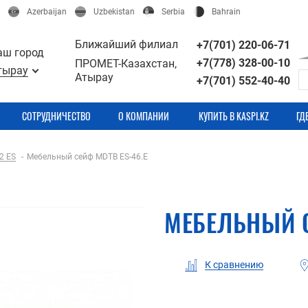
Azerbaijan
Uzbekistan
Serbia
Bahrain
Ближайший филиал
+7(701) 220-06-71
аш город
+7(778) 328-00-10
ПРОМЕТ-Казахстан,
тырау
Атырау
+7(701) 552-40-40
СОТРУДНИЧЕСТВО
О КОМПАНИИ
КУПИТЬ В KASPI.KZ
ГД
2 ES
Мебельный сейф МDТВ ES-46.E
МЕБЕЛЬНЫЙ С
К сравнению