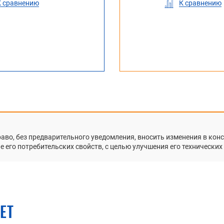
К сравнению
К сравнению
К сравнению
К сравнению
К
раво, без предварительного уведомления, вносить изменения в ко
 его потребительских свойств, с целью улучшения его технических
ЕТ