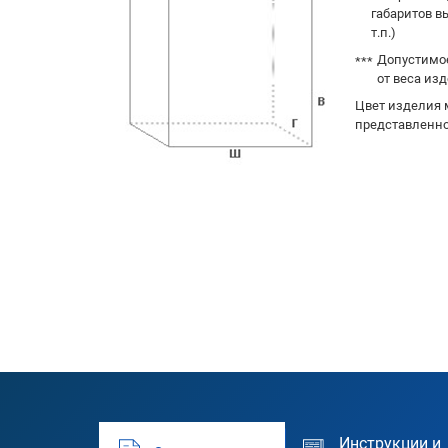
габаритов в
т.п.)
Допустимое
от веса изд
Цвет изделия 
представленно
Инструкции и