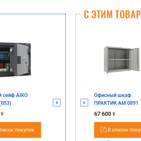
С ЭТИМ ТОВА
з
 сейф AIKO
Верстак Profi (№601)
Офисный сейф AIKO
Офисный шкаф
Офисный
ацит
(053)
WT160.WD5/F1.000
TM-30
ПРАКТИК AM 0891
TSN.50 E
 т
204 544 т
130 397 т
67 600 т
178 848 
упок
список покупок
В список покупок
В список покупок
В список пок
В с