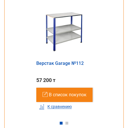
Верстак Garage №112
57 200 т
В список покупок
К сравнению