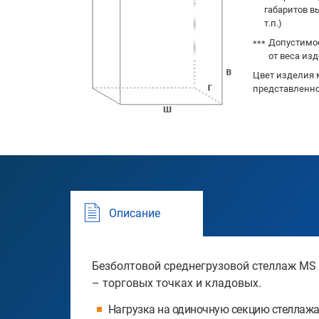
габаритов в
т.п.)
Допустимое
от веса изд
Цвет изделия 
представленно
Описание
Безболтовой среднегрузовой стеллаж MS 
– торговых точках и кладовых.
Нагрузка на одиночную секцию стеллажа