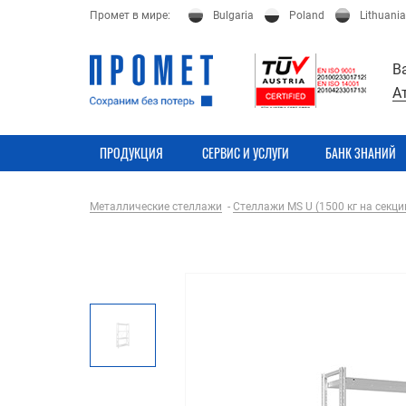
Промет в мире:
Bulgaria
Poland
Lithuania
В
А
ПРОДУКЦИЯ
СЕРВИС И УСЛУГИ
БАНК ЗНАНИЙ
Металлические стеллажи
Стеллажи MS U (1500 кг на секци