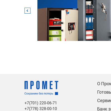
О Про
Готов
Сервис
+7(701) 220-06-71
Банк 
+7(778) 328-00-10