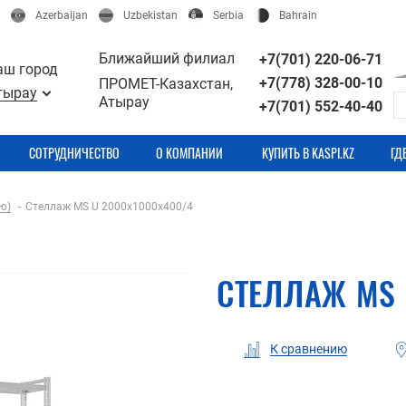
Azerbaijan
Uzbekistan
Serbia
Bahrain
Ближайший филиал
+7(701) 220-06-71
аш город
+7(778) 328-00-10
ПРОМЕТ-Казахстан,
тырау
Атырау
+7(701) 552-40-40
СОТРУДНИЧЕСТВО
О КОМПАНИИ
КУПИТЬ В KASPI.KZ
ГД
ю)
Стеллаж MS U 2000x1000x400/4
СТЕЛЛАЖ MS 
К сравнению