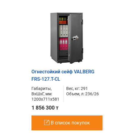
Огнестойкий сейф VALBERG
FRS-127.T-CL
Габариты,
Вес, кг: 291
ВxШxГ, мм:
Объем, л: 236/26
1200x711x581
1 856 300 т
В список покупок