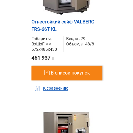
Огнестойкий сейф VALBERG
FRS-66T KL
Габариты,
Вес, кг: 79
ВxШxГ, мм:
Объем, л: 48/8
672x485x430
461 937 т
В список покупок
К сравнению