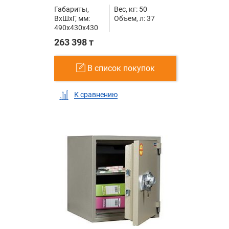
Габариты,
Вес, кг: 50
ВxШxГ, мм:
Объем, л: 37
490x430x430
263 398 т
В список покупок
К сравнению