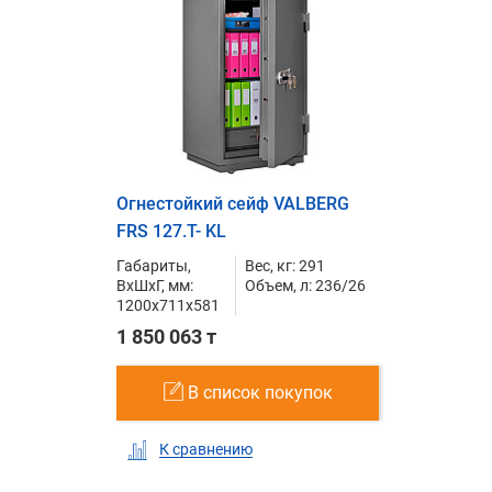
Огнестойкий сейф VALBERG
FRS 127.T- KL
Габариты,
Вес, кг: 291
ВxШxГ, мм:
Объем, л: 236/26
1200x711x581
1 850 063 т
В список покупок
К сравнению