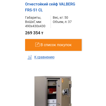
Огнестойкий сейф VALBERG
FRS-51 CL
Габариты,
Вес, кг: 50
ВxШxГ, мм:
Объем, л: 37
490x430x430
269 354 т
В список покупок
К сравнению