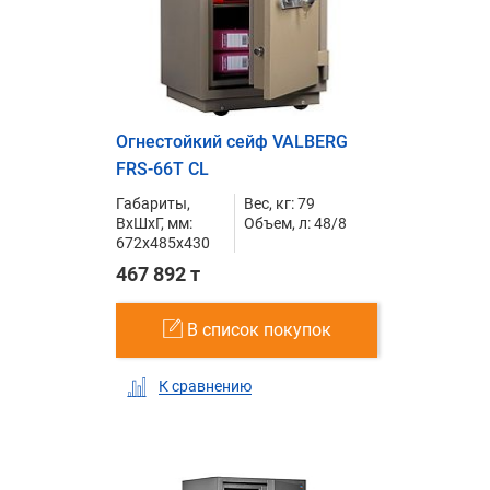
Огнестойкий сейф VALBERG
FRS-66T CL
Габариты,
Вес, кг: 79
ВxШxГ, мм:
Объем, л: 48/8
672x485x430
467 892 т
В список покупок
К сравнению