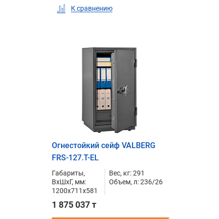
К сравнению
Огнестойкий сейф VALBERG
FRS-127.T-EL
Габариты,
Вес, кг: 291
ВxШxГ, мм:
Объем, л: 236/26
1200x711x581
1 875 037 т