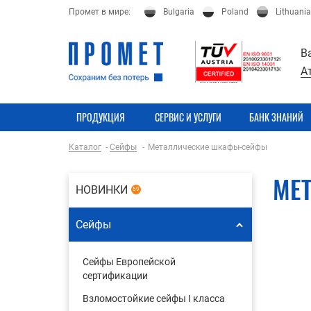
Промет в мире:
Bulgaria
Poland
Lithuania
В
А
ПРОДУКЦИЯ
СЕРВИС И УСЛУГИ
БАНК ЗНАНИЙ
Каталог
Сейфы
Металлические шкафы-сейфы
МЕ
НОВИНКИ
59
Сейфы
Сейфы Европейской
сертификации
Взломостойкие сейфы I класса